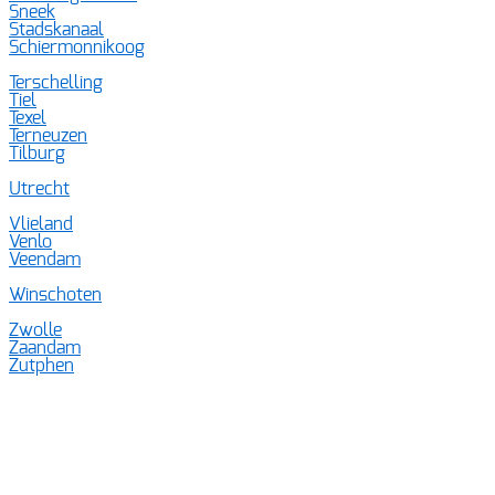
Sneek
Stadskanaal
Schiermonnikoog
Terschelling
Tiel
Texel
Terneuzen
Tilburg
Utrecht
Vlieland
Venlo
Veendam
Winschoten
Zwolle
Zaandam
Zutphen