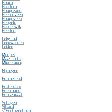
Hoorn
Haarlem
Hoogezand
Heerenveen
Hoogeveen
Hengelo
Harderwijk
Heerlen
Lelystad
Leeuwarden
Leiden
Meppel
Maastricht
.
Middelburg
Nijmegen
Purmerend
Rotterdam
Roermond
Roosendaal
Schagen
Sittard
s~Hertogenboch