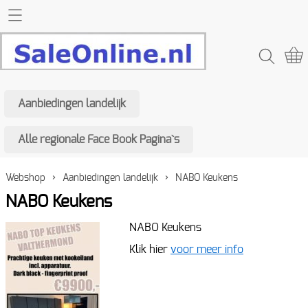
Home SaleOnline
Webshop
Aanbiedingen landelijk
Aanbiedingen landelijk
Contact
Alle regionale Face Book Pagina`s
Alle regionale Face Book Pagina`s
Mijn account
Webshop
›
Aanbiedingen landelijk
›
NABO Keukens
NABO Keukens
NABO Keukens
Klik hier
voor meer info